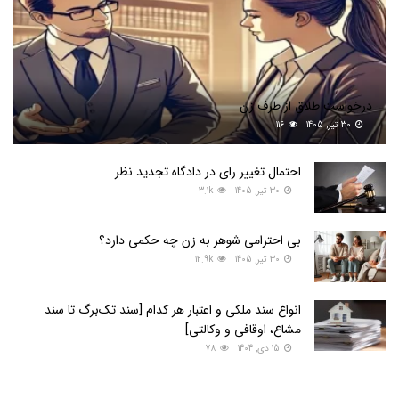
درخواست طلاق از طرف زن
30 تیر, 1405
116
احتمال تغییر رای در دادگاه تجدید نظر
30 تیر, 1405
3.1k
بی احترامی شوهر به زن چه حکمی دارد؟
30 تیر, 1405
12.9k
انواع سند ملکی و اعتبار هر کدام [سند تک‌برگ تا سند
مشاع، اوقافی و وکالتی]
15 دی, 1404
78