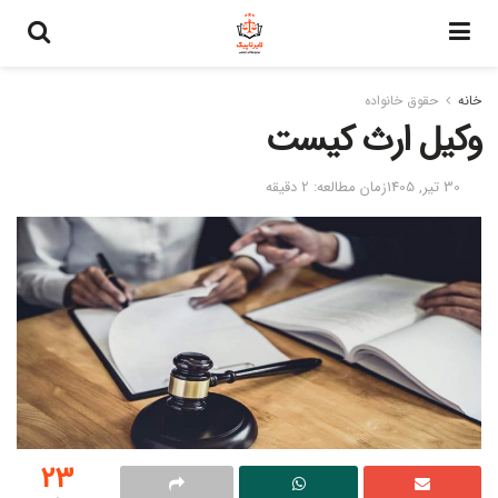
خانه
حقوق خانواده
وکیل ارث کیست
30 تیر, 1405
زمان مطالعه: 2 دقیقه
23