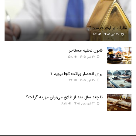
مالیات بر ارث چیست؟
30 تیر, 1405
104
قانون تخلیه مستاجر
30 تیر, 1405
158
برای انحصار وراثت کجا برویم ؟
30 تیر, 1405
136
تا چند سال بعد از طلاق می‌توان مهریه گرفت؟
29 فروردین, 1405
6.7k