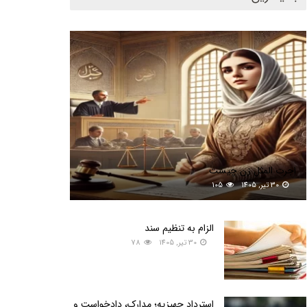
اجرت المثل زن چیست
30 تیر, 1405
105
الزام به تنظیم سند
30 تیر, 1405
78
استرداد جهیزیه؛ مدارک، دادخواست و