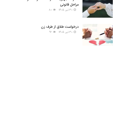
مراحل قانونی
30 تیر, 1405
80
درخواست طلاق از طرف زن
30 تیر, 1405
92