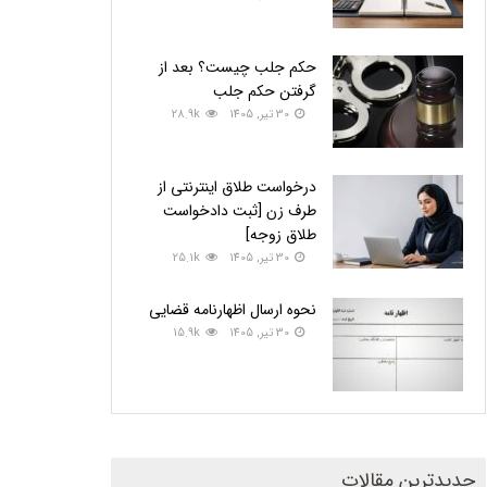
حکم جلب چیست؟ بعد از
گرفتن حکم جلب
30 تیر, 1405
28.9k
درخواست طلاق اینترنتی از
طرف زن [ثبت دادخواست
طلاق زوجه]
30 تیر, 1405
25.1k
نحوه ارسال اظهارنامه قضایی
30 تیر, 1405
15.9k
جدیدترین مقالات