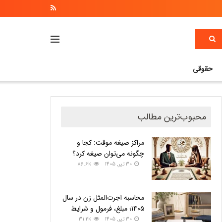
حقوقی
محبوب‌ترین مطالب
مراکز صیغه موقت: کجا و
چگونه می‌توان صیغه کرد؟
30 تیر, 1405
86.6k
محاسبه اجرت‌المثل زن در سال
۱۴۰۵؛ مبلغ، فرمول و شرایط
30 تیر, 1405
31.2k