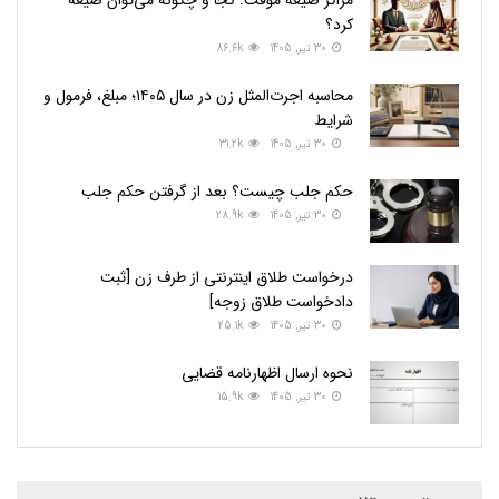
مراکز صیغه موقت: کجا و چگونه می‌توان صیغه
کرد؟
30 تیر, 1405
86.6k
محاسبه اجرت‌المثل زن در سال ۱۴۰۵؛ مبلغ، فرمول و
شرایط
30 تیر, 1405
31.2k
حکم جلب چیست؟ بعد از گرفتن حکم جلب
30 تیر, 1405
28.9k
درخواست طلاق اینترنتی از طرف زن [ثبت
دادخواست طلاق زوجه]
30 تیر, 1405
25.1k
نحوه ارسال اظهارنامه قضایی
30 تیر, 1405
15.9k