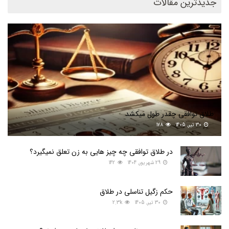
جدیدترین مقالات
طلاق توافقی چقدر طول میکشد
30 تیر, 1405
178
در طلاق توافقی چه چیز هایی به زن تعلق نمیگیرد؟
29 شهریور, 1404
142
حکم زگیل تناسلی در طلاق
30 تیر, 1405
2.3k