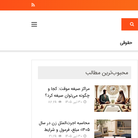
حقوقی
محبوب‌ترین مطالب
مراکز صیغه موقت: کجا و
چگونه می‌توان صیغه کرد؟
30 تیر, 1405
86.6k
محاسبه اجرت‌المثل زن در سال
۱۴۰۵؛ مبلغ، فرمول و شرایط
30 تیر, 1405
31.2k